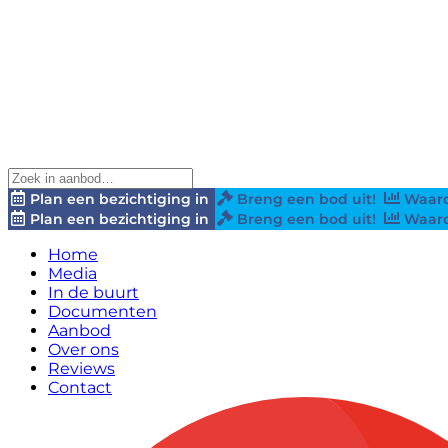
Plan een bezichtiging in
Breng een bod uit!
Waard
Plan een bezichtiging in
Breng een bod uit!
Waard
Home
Media
In de buurt
Documenten
Aanbod
Over ons
Reviews
Contact